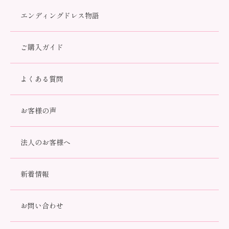
エンディングドレス物語
すべて
着物
ドレス
小物・アクセサリー
供養品
セット
ご購入ガイド
よくある質問
お客様の声
法人のお客様へ
新着情報
カメオサクラ グリーンー【７
カメサクラ グリーン【６寸】
寸】
17,050円(税込)
お問い合わせ
21,450円(税込)