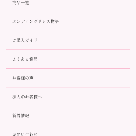
商品一覧
エンディングドレス物語
ご購入ガイド
よくある質問
お客様の声
エンディングドレスはいつ揃えたら良いのか？…. あまりに早い
と、まるでその日が早まるようで…。 とても考えてしまいますよ
法人のお客様へ
ね。そこで、一例をご紹介いたします。ぜひ、ご参考になさって
ください。
新着情報
🌿 お客様実例 娘さま視点
お問い合わせ