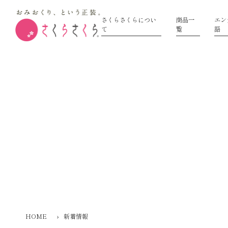
さくらさくらについ
商品一
エン
て
覧
語
HOME
›
新着情報