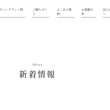
ディングドレス物
ご購入ガイ
よくある質
お客様の
法人
ド
問
声
へ
News
新着情報