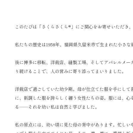
このたびは「さくらさくら®」にご関心をお寄せいただき
私たちの歴史は1958年、福岡県久留米市で生まれた小さ
後に博多に移転、洋裁店、縫製工場、そしてアパレルメー
り続けることで、人の営みに寄り添ってまいりました。
洋裁店で過ごしていた幼少期。母が仕立てた服を手にして
に、新調した服を誇らしく纏う女性たちの姿。服には、心
る――それを幼い私は自然と学びました。
私の原点には、幼い頃に見た母の背中があります。忙しい