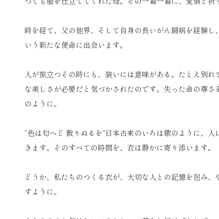
つでも服を仕立ててくれた母。その一着一着に、愛情と祈
時を経て、父の他界、そして自身の長いがん闘病を経験し
いう新たな使命に出会います。
人が旅立つその時にも、装いには意味がある。たとえ別れ
な美しさが必要だと気づかされたのです。失った命の尊さ
のように。
“色は匂へど 散りぬるを”日本古来のいろは歌のように、
きます。そのすべての時間を、衣は静かに寄り添います。
どうか、私たちのつくる衣が、大切な人との記憶を包み、
すように。