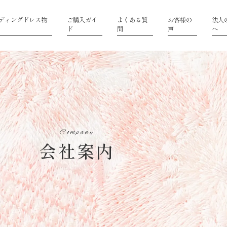
ディングドレス物
ご購入ガイ
よくある質
お客様の
法人
ド
問
声
へ
Company
会社案内