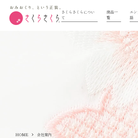
さくらさくらについ
商品一
エン
て
覧
語
HOME
会社案内