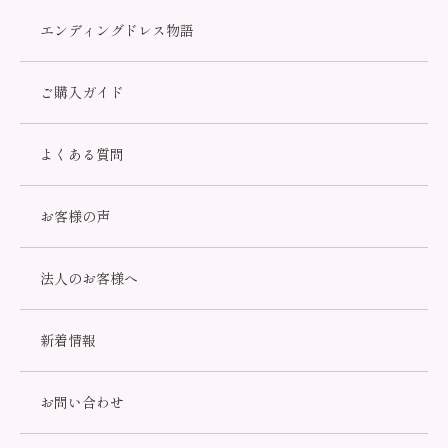
エンディングドレス物語
品を提供してまいりました。
新しい時代に合わせて、世の中
に様々な「プラスαの価値」を提供できる企業さまとの共業
ご購入ガイド
を
積極的に展開したいと思いますので、ぜひお問い合わせく
ださい。
よくある質問
お客様の声
業務提携
法人のお客様へ
多岐にわたる業種の企業さまにご協力いただいて、販
新着情報
売網の拡大を図っております。
販売していただける提携先を募集しております。
お問い合わせ