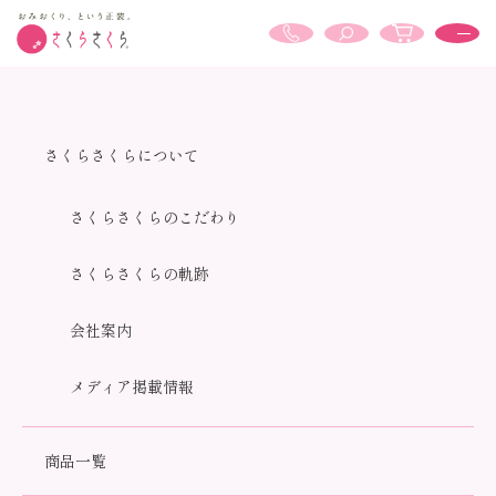
For Corporate Customers
さくらさくらについて
法人のお客さまへ
さくらさくらのこだわり
さくらさくらの軌跡
HOME
法人のお客さまへ
会社案内
メディア掲載情報
提携企業・販売パートナー募集
さくらさくらでは、創業時から60年以上の長きにわたり、服
商品一覧
飾専門業者として、
上質で仕立ての良いおしゃれな婦人服製