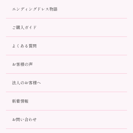
エンディングドレス物語
すべて
着物
ドレス
小物・アクセサリー
供養品
セット
ご購入ガイド
よくある質問
お客様の声
法人のお客様へ
新着情報
NARUMI 青バラ 12面取【６
NARUMI 青バラ 12面取【７
寸】
寸】
お問い合わせ
77,000円(税込)
97,900円(税込)