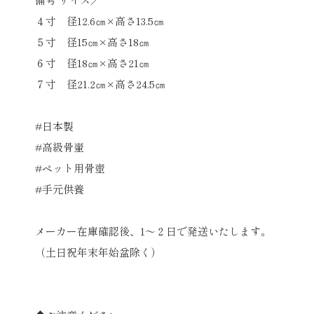
４寸 径12.6㎝×高さ13.5㎝
５寸 径15㎝×高さ18㎝
６寸 径18㎝×高さ21㎝
７寸 径21.2㎝×高さ24.5㎝
#日本製
#高級骨壷
#ペット用骨壺
#手元供養
メーカー在庫確認後、1～２日で発送いたします。
（土日祝年末年始盆除く）