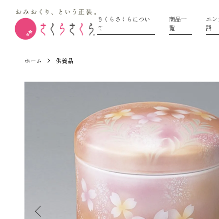
さくらさくらについ
商品一
エン
て
覧
語
ホーム
供養品