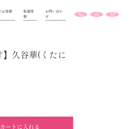
のお客様
新着情
お問い合わ
報
せ
寸】久谷華(くたに
カートに入れる