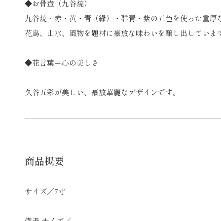
◆お骨壺（九谷焼）
九谷焼…赤・黄・青（緑）・群青・紫の五色を使った重厚な
花鳥、山水、風物を題材に豪放な味わいを醸し出していま
◆花言葉＝心の美しさ
久谷五彩が美しい、豪放華麗なデザインです。
商品概要
サイズ／7寸
備考 サイズ／