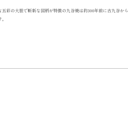
五彩の大胆で斬新な図柄が特徴の九谷焼は約300年前に古九谷か
す。