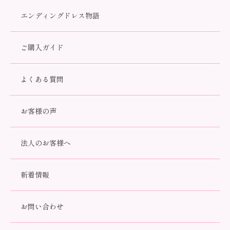
エンディングドレス物語
すべて
着物
ドレス
小物・アクセサリー
供養品
セット
ご購入ガイド
よくある質問
お客様の声
法人のお客様へ
新着情報
チェリー
ドレス用 専用ソックス
110,000円(税込)
3,300円(税込)
お問い合わせ